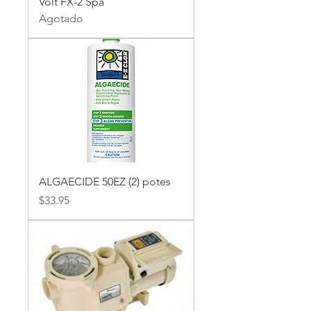
Volt FX-2 Spa
Agotado
ALGAECIDE 50EZ (2) potes
Precio
$33.95