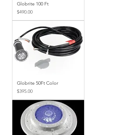
Globrite 100 Ft
Precio
$490.00
Globrite 50Ft Color
Precio
$395.00