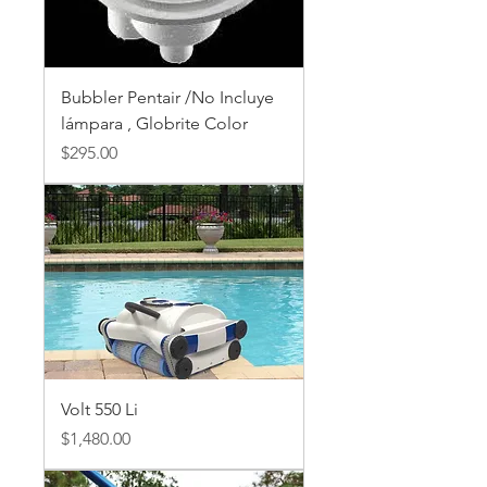
Bubbler Pentair /No Incluye
lámpara , Globrite Color
Precio
$295.00
Volt 550 Li
Precio
$1,480.00