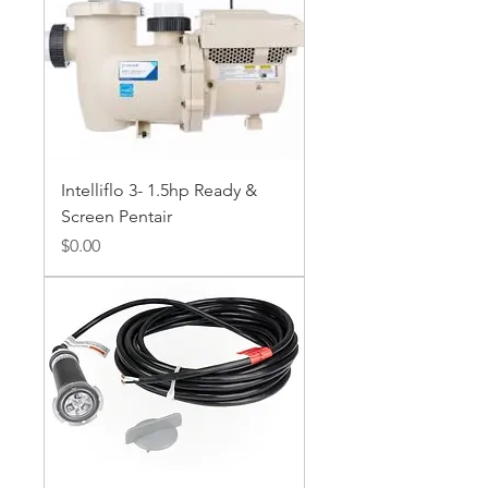
Intelliflo 3- 1.5hp Ready &
Screen Pentair
Precio
$0.00