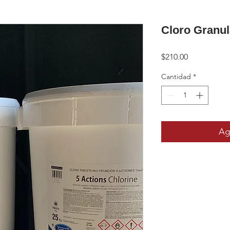
Cloro Granul
Precio
$210.00
Cantidad
*
Agr