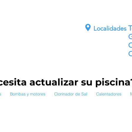
E
Localidades
G
C
C
esita actualizar su piscin
s
Bombas y motores
Clorinador de Sal
Calentadores