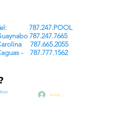
ntrega Gratis P.R. $250
Tel: 787.247.POOL
uaynabo 787.247.7665
arolina 787.665.2055
aguas - 787.777.1562
a?
More
Iniciar sesión