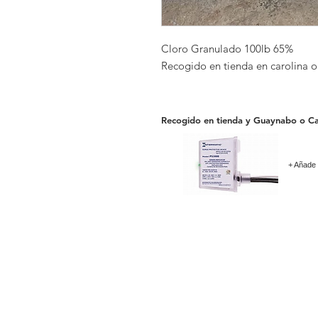
Cloro Granulado 100lb 65%
Recogido en tienda en carolina o
Recogido en tienda y Guaynabo o Ca
+ Añade 
Gopoolspa & Supplies LLC
Calle Abolote Edificio # 6
Parque Industrial los Frailes
Guaynabo Puerto Rico 00969