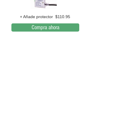
+ Añade protector $110.95
Compra ahora
Gopoolspa & Supplies LLC
Calle Abolote Edificio # 6 Parque Industrial los
Frailes Guaynabo Puerto Rico 00969
Entrando por Centro Gubernamental
787-247-POOL
(7665)
Guaynabo
787-247.7665
Carolina
787-665.2055
Back to Top