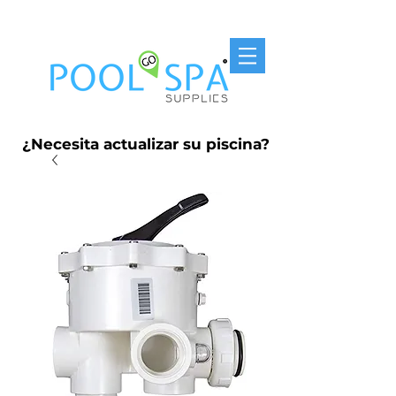
Entrega Gratis P.R. $250
¿Necesita actualizar su piscina?