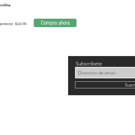
rolina
Compra ahora
protector $110.95
Subscribete
Susc