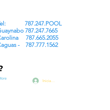
ntrega Gratis P.R. $250
Tel: 787.247.POOL
uaynabo 787.247.7665
arolina 787.665.2055
aguas - 787.777.1562
a?
More
Iniciar sesión