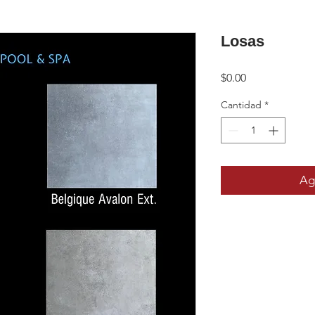
Losas
Precio
$0.00
Cantidad
*
Agr