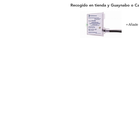
Recogido en tienda y Guaynabo o Ca
+ Añade 
Gopoolspa & Supplies LLC
Calle Abolote Edificio # 6
Parque Industrial los Frailes
Guaynabo Puerto Rico 00969
Entrando por Centro Gubernamental
787-247-POOL
(7665)
Guaynabo 787-247.7665
Carolina 787-665.2055