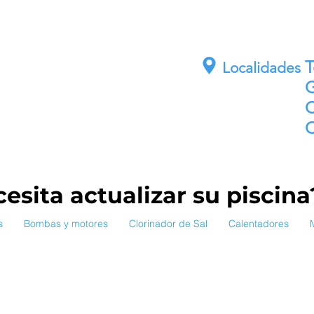
E
Localidades
G
C
C
esita actualizar su piscin
s
Bombas y motores
Clorinador de Sal
Calentadores