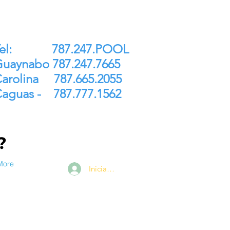
ntrega Gratis P.R. $250
Tel: 787.247.POOL
uaynabo 787.247.7665
arolina 787.665.2055
aguas - 787.777.1562
a?
More
Iniciar sesión