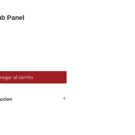
ub Panel
egar al carrito
ucion
 despachado o vendido a través de
 gopoolstore correctamente no
 de dinero.
r una aplicación incorrecta o por