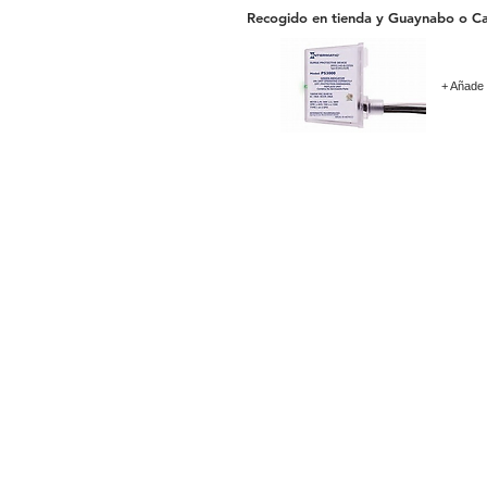
Recogido en tienda y Guaynabo o Ca
+ Añade 
Gopoolspa & Supplies LLC
Calle Abolote Edificio # 6
Parque Industrial los Frailes
Guaynabo Puerto Rico 00969
Entrando por Centro Gubernamental
787-247-POOL
(7665)
Guaynabo 787-247.7665
Carolina 787-665.2055