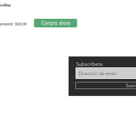
rolina
Compra ahora
protector $110.95
Subscribete
Susc