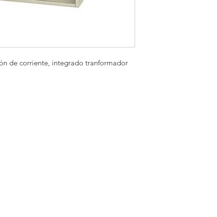
no haber opera
instrucciones.
Daños ocasiona
producto o el us
Si el producto no
en el manual del p
Falta de mantenim
cón de corriente, integrado tranformador
manual del fabric
Nuestras garantía
tiene diferentes g
Toda devolución 
días al hacer la r