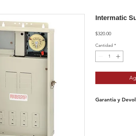
Intermatic S
Precio
$320.00
Cantidad
*
Agr
Garantia y Devol
Equipo o artículo
nuestra página
tendrá devolución
Daños causados po