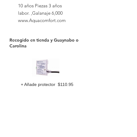
10 años Piezas 3 años
labor. ,Galanaje 6,000
www.Aquacomfort.com
Recogido en tienda y Guaynabo o
Carolina
+ Añade protector $110.95
Compra ahora
Gopoolspa & Supplies LLC
Calle Abolote Edificio # 6 Parque Industrial los
Frailes Guaynabo Puerto Rico 00969